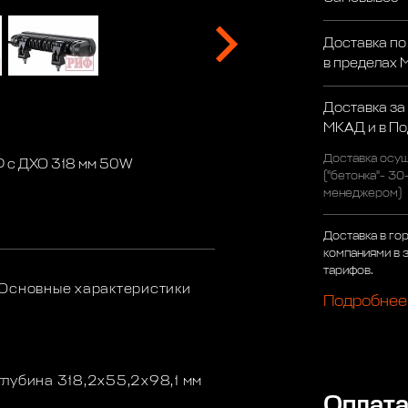
Доставка по
в пределах
Доставка за
МКАД и в П
Доставка осущ
Ф с ДХО 318 мм 50W
("бетонка"- 30
менеджером)
Доставка в го
компаниями в 
тарифов.
 Основные характеристики
Подробнее
глубина 318,2х55,2х98,1 мм
Оплат