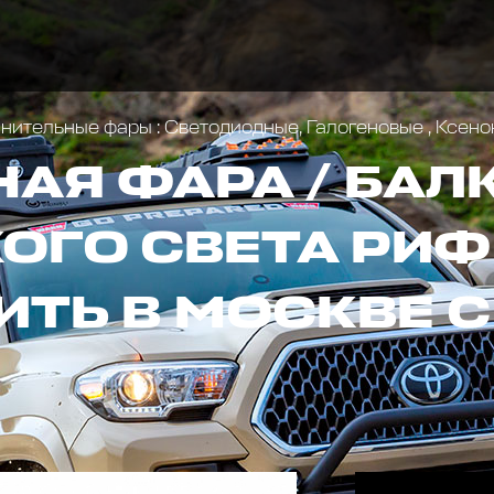
ительные фары : Светодиодные, Галогеновые , Ксен
АЯ ФАРА / БАЛ
ГО СВЕТА РИФ 
ИТЬ В МОСКВЕ 