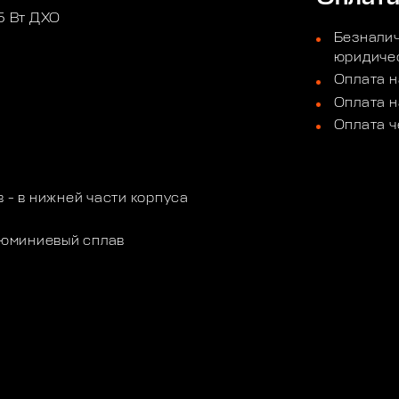
,5 Вт ДХО
Безналич
юридичес
Оплата н
Оплата н
Оплата ч
- в нижней части корпуса
люминиевый сплав