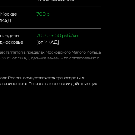
 Москве
700 р
 МКАД
 пределы
700 р. + 50 руб./км
одмосковье
(от МКАД)
ествляется в пределах Московского Малого Кольца
-35 км от МКАД, дальние заказы - по согласованию с
рода России осуществляется транспортными
зависимости от Региона на основании действующих
а