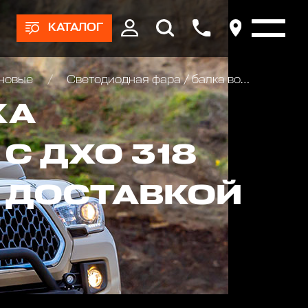
КАТАЛОГ
оновые
Светодиодная фара / балка водительского света РИФ с ДХО 318 мм 50W
КА
С ДХО 318
С ДОСТАВКОЙ