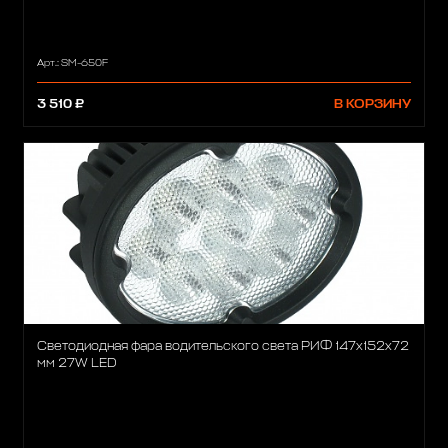
Арт.: SM-650F
3 510 ₽
В КОРЗИНУ
Светодиодная фара водительского света РИФ 147х152х72
мм 27W LED