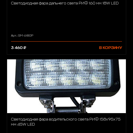
Светодиодная фара дальнего света РИФ 160 мм 18W LED
Арт.: SM-6180P
3 460 ₽
В КОРЗИНУ
Светодиодная фара водительского света РИФ 158х95х75
мм 45W LED