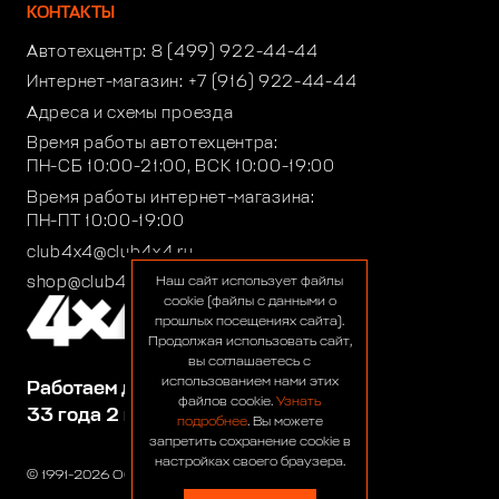
КОНТАКТЫ
Автотехцентр:
8 (499) 922-44-44
Интернет-магазин:
+7 (916) 922-44-44
Адреса и схемы проезда
Время работы автотехцентра:
ПН-СБ 10:00-21:00, ВСК 10:00-19:00
Время работы интернет-магазина:
ПН-ПТ 10:00-19:00
club4x4@club4x4.ru
shop@club4x4.ru
Наш сайт использует файлы
cookie (файлы с данными о
прошлых посещениях сайта).
Продолжая использовать сайт,
вы соглашаетесь с
использованием нами этих
Работаем для вас:
файлов cookie.
Узнать
33 года 2 месяца 26 дней
подробнее
. Вы можете
запретить сохранение cookie в
настройках своего браузера.
© 1991-2026 ООО «Сервис 4х4»