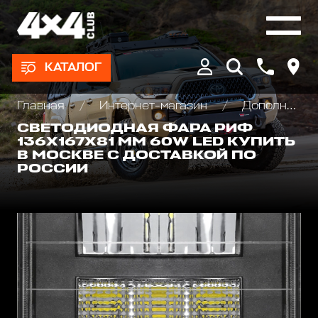
КАТАЛОГ
Главная
Интернет-магазин
Дополнительные фары : Светодиодные, Галогеновые , Ксеноновые
СВЕТОДИОДНАЯ ФАРА РИФ
136Х167Х81 ММ 60W LED КУПИТЬ
В МОСКВЕ С ДОСТАВКОЙ ПО
РОССИИ