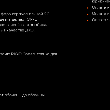
юридичес
Оплата н
Оплата н
 фара корпусе длиной 20
светка делают SR-L
Оплата ч
яют дизайн автомобиля.
ь в качестве ДХО.
рсию RIGID Chase, только для
от обочины до обочины