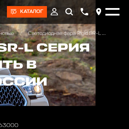
КАТАЛОГ
оновые
Светодиодная фара Rigid SR-L Серия 20 (Белая подсветка)
SR-L СЕРИЯ
ТЬ В
ОССИИ
 63000