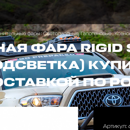
ительные фары : Светодиодные, Галогеновые , Ксен
Я ФАРА RIGID 
ОДСВЕТКА) КУПИ
ОСТАВКОЙ ПО Р
Артикул: