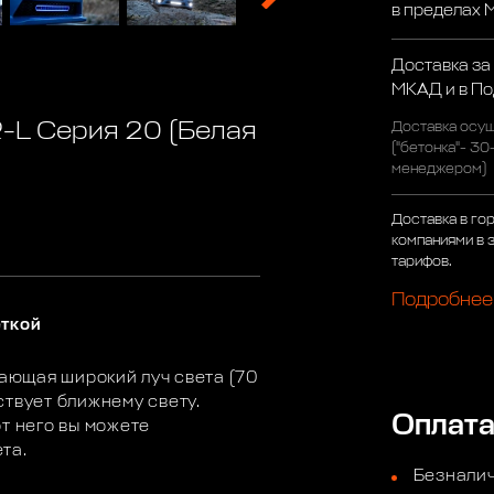
в пределах
Доставка за
МКАД и в П
-L Серия 20 (Белая
Доставка осущ
("бетонка"- 30
менеджером)
Доставка в го
компаниями в 
тарифов.
Подробнее
еткой
дающая широкий луч света (70
ствует ближнему свету.
Оплат
т него вы можете
та.
Безналич