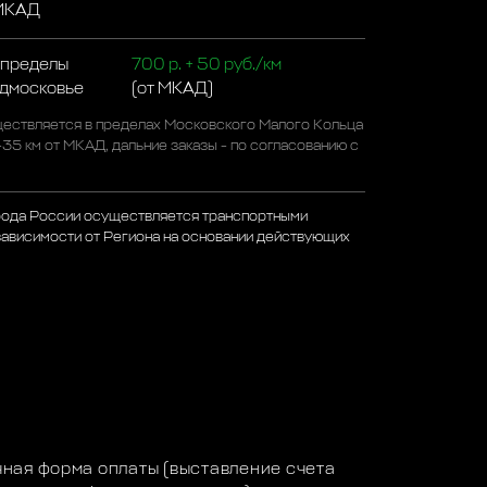
 МКАД
 пределы
700 р. + 50 руб./км
одмосковье
(от МКАД)
ествляется в пределах Московского Малого Кольца
-35 км от МКАД, дальние заказы - по согласованию с
рода России осуществляется транспортными
зависимости от Региона на основании действующих
а
ная форма оплаты (выставление счета