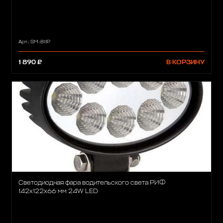
Арт.: SM-811P
1 890 ₽
В КОРЗИНУ
Светодиодная фара водительского света РИФ
142х122х66 мм 24W LED