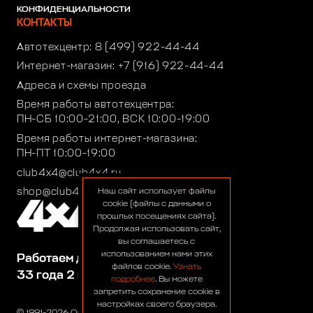
КОНФИДЕНЦИАЛЬНОСТИ
КОНТАКТЫ
Автотехцентр:
8 (499) 922-44-44
Интернет-магазин:
+7 (916) 922-44-44
Адреса и схемы проезда
Время работы автотехцентра:
ПН-СБ 10:00-21:00, ВСК 10:00-19:00
Время работы интернет-магазина:
ПН-ПТ 10:00-19:00
club4x4@club4x4.ru
shop@club4x4.ru
Наш сайт использует файлы
cookie (файлы с данными о
прошлых посещениях сайта).
Продолжая использовать сайт,
вы соглашаетесь с
использованием нами этих
Работаем для вас:
файлов cookie.
Узнать
33 года 2 месяца 25 дней
подробнее
. Вы можете
запретить сохранение cookie в
настройках своего браузера.
© 1991-2026 ООО «Сервис 4х4»