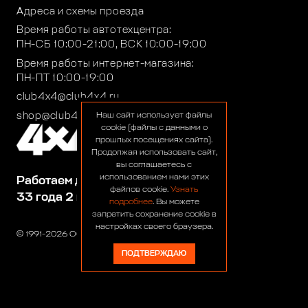
Адреса и схемы проезда
Время работы автотехцентра:
ПН-СБ 10:00-21:00, ВСК 10:00-19:00
Время работы интернет-магазина:
ПН-ПТ 10:00-19:00
club4x4@club4x4.ru
shop@club4x4.ru
Наш сайт использует файлы
cookie (файлы с данными о
прошлых посещениях сайта).
Продолжая использовать сайт,
вы соглашаетесь с
использованием нами этих
Работаем для вас:
файлов cookie.
Узнать
33 года 2 месяца 23 дня
подробнее
. Вы можете
запретить сохранение cookie в
настройках своего браузера.
© 1991-2026 ООО «Сервис 4х4»
ПОДТВЕРЖДАЮ