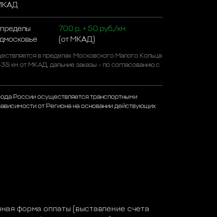
 МКАД
 пределы
700 р. + 50 руб./км
одмосковье
(от МКАД)
ествляется в пределах Московского Малого Кольца
-35 км от МКАД, дальние заказы - по согласованию с
рода России осуществляется транспортными
зависимости от Региона на основании действующих
а
ная форма оплаты (выставление счета