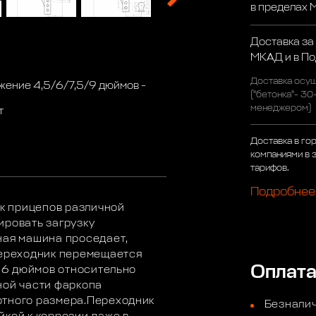
в пределах
Доставка за
МКАД и в П
Доставка осущ
жение 4,5/6/7,5/9 дюймов -
("бетонка"- 30
менеджером)
т
Доставка в го
компаниями в 
тарифов.
Подробнее
рк прицепов различной
ировать загрузку
ная машина проседает,
переходник перемещается
Оплат
 -6 дюймов относительно
ной части фаркопа
ртного размера.Переходник
Безналич