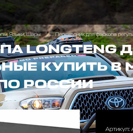
пы, Языки, Шары
Переходник для фаркопа регулируемый (занижение 
ПА LONGTENG 
НЫЕ КУПИТЬ В 
ПО РОССИИ
Артикул: