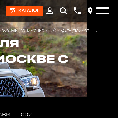
КАТАЛОГ
4,5/6/7,5/9 дюймов - 120/157/195/232 мм) в американский квадрат
ДЛЯ
МОСКВЕ С
 ABM-LT-002