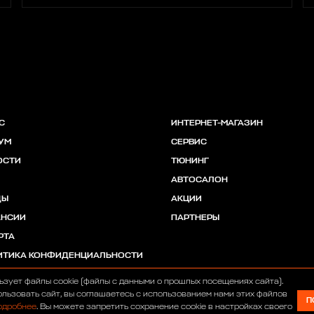
С
ИНТЕРНЕТ-МАГАЗИН
УМ
СЕРВИС
ОСТИ
ТЮНИНГ
АВТОСАЛОН
ДЫ
АКЦИИ
АНСИИ
ПАРТНЕРЫ
РТА
ИТИКА КОНФИДЕНЦИАЛЬНОСТИ
ьзует файлы cookie (файлы с данными о прошлых посещениях сайта).
льзовать сайт, вы соглашаетесь с использованием нами этих файлов
П
одробнее
. Вы можете запретить сохранение cookie в настройках своего