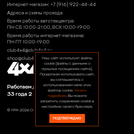
Интернет-магазин:
+7 (916) 922-44-44
Адреса и схемы проезда
Время работы автотехцентра:
ПН-СБ 10:00-21:00, ВСК 10:00-19:00
Время работы интернет-магазина:
ПН-ПТ 10:00-19:00
club4x4@club4x4.ru
shop@club4x4.ru
Наш сайт использует файлы
cookie (файлы с данными о
прошлых посещениях сайта).
Продолжая использовать сайт,
вы соглашаетесь с
использованием нами этих
Работаем для вас:
файлов cookie.
Узнать
33 года 2 месяца 24 дня
подробнее
. Вы можете
запретить сохранение cookie в
настройках своего браузера.
© 1991-2026 ООО «Сервис 4х4»
ПОДТВЕРЖДАЮ