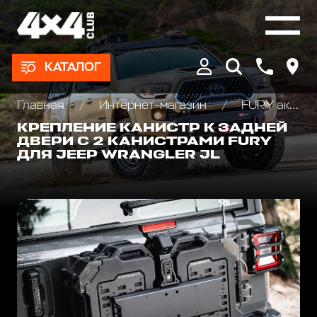
КАТАЛОГ
Главная
Интернет-магазин
FURY аксессуары Jeep Wrangler JL\JT\JK
КРЕПЛЕНИЕ КАНИСТР К ЗАДНЕЙ
ДВЕРИ С 2 КАНИСТРАМИ FURY
ДЛЯ JEEP WRANGLER JL