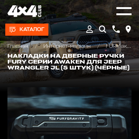
КАТАЛОГ
Главная
Интернет-магазин
FURY аксессуары Jeep Wrangler JL\JT\JK
НАКЛАДКИ НА ДВЕРНЫЕ РУЧКИ
FURY СЕРИИ AWAKEN ДЛЯ JEEP
WRANGLER JL (5 ШТУК) (ЧЁРНЫЕ)