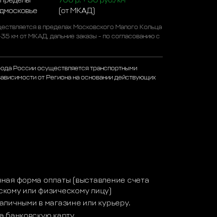
 пределы
700 р. + 50 руб./км
одмосковье
(от МКАД)
ествляется в пределах Московского Малого Кольца
-35 км от МКАД, дальние заказы - по согласованию с
рода России осуществляется транспортными
зависимости от Региона на основании действующих
а
ная форма оплаты (выставление счета
кому или физическому лицу)
аличными в магазине или курьеру.
а банковскую карту.