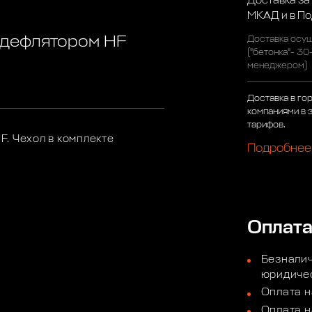
Доставка за
МКАД и в П
 дефлятором HF
Доставка осущ
("бетонка"- 30
менеджером)
Доставка в го
компаниями в 
тарифов.
. Чехол в комплекте
Подробнее
Оплат
Безналич
юридичес
Оплата н
Оплата н