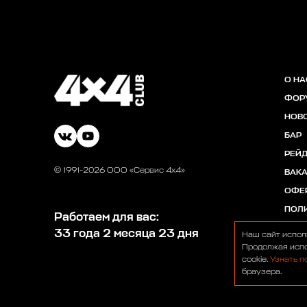
О НА
ФОР
НОВ
БАР
РЕЙ
© 1991-2026 ООО «Сервис 4х4»
ВАК
ОФЕ
ПОЛ
Работаем для вас:
33 года 2 месяца 23 дня
Наш сайт испол
Продолжая испо
cookie.
Узнать п
браузера.