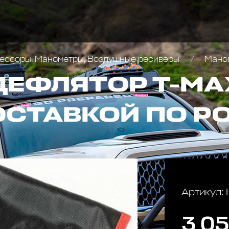
ессоры, Манометры, Воздушные ресиверы
Маном
ЕФЛЯТОР Т-МАХ
ОСТАВКОЙ ПО Р
Артикул:
3 05