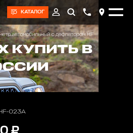
КАТАЛОГ
етр автомобильный с дефлятором HF
 КУПИТЬ В
ОССИИ
 HF-023A
0 ₽