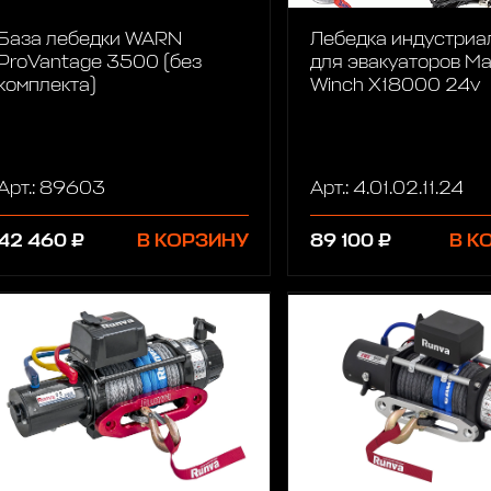
База лебедки WARN
Лебедка индустриа
ProVantage 3500 (без
для эвакуаторов Ma
комплекта)
Winch X18000 24v
Арт.: 89603
Арт.: 4.01.02.11.24
42 460 ₽
В КОРЗИНУ
89 100 ₽
В К