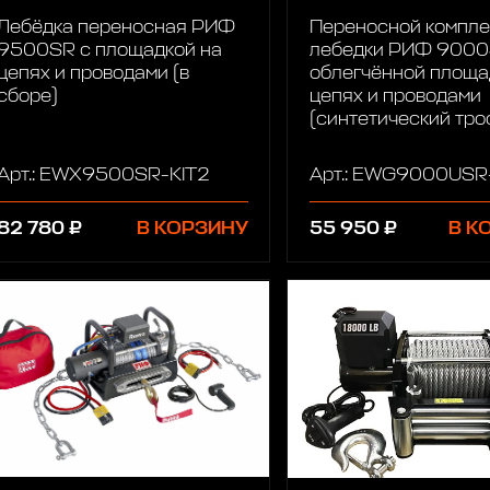
Лебёдка переносная РИФ
Переносной компле
9500SR c площадкой на
лебедки РИФ 9000
цепях и проводами (в
облегчённой площа
сборе)
цепях и проводами
(синтетический тро
Арт.: EWX9500SR-KIT2
Арт.: EWG9000USR-
82 780 ₽
В КОРЗИНУ
55 950 ₽
В К