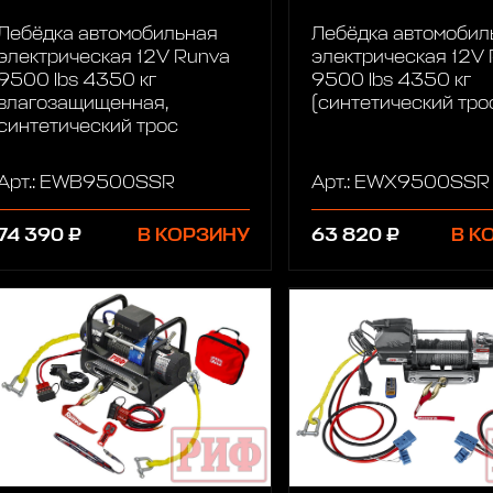
Лебёдка автомобильная
Лебёдка автомобил
электрическая 12V Runva
электрическая 12V
9500 lbs 4350 кг
9500 lbs 4350 кг
влагозащищенная,
(синтетический тро
синтетический трос
Арт.: EWB9500SSR
Арт.: EWX9500SSR
74 390 ₽
В КОРЗИНУ
63 820 ₽
В К