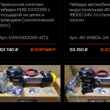
Переносной комплект
Лебедка автомобил
лебедки РИФ 10000SR c
индустриальная 4
площадкой на цепях и
18000 24V со стал
проводами (синтетический
тросом
трос)
Арт.: EWX10000SR-KIT2
Арт.: 4R-W180A-24
101 740 ₽
В КОРЗИНУ
55 150 ₽
В К