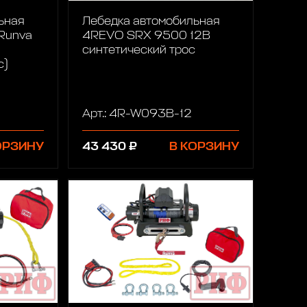
ьная
Лебедка автомобильная
 Runva
4REVO SRX 9500 12В
синтетический трос
с)
Арт.: 4R-W093B-12
ОРЗИНУ
43 430 ₽
В КОРЗИНУ