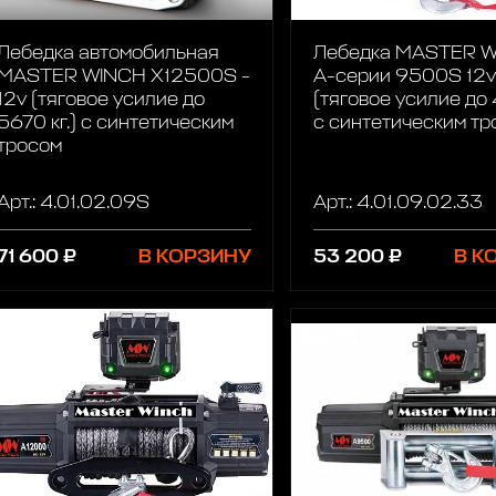
Лебедка автомобильная
Лебедка MASTER 
MASTER WINCH X12500S -
A-серии 9500S 12v
12v (тяговое усилие до
(тяговое усилие до 
5670 кг.) с синтетическим
с синтетическим тр
тросом
Арт.: 4.01.02.09S
Арт.: 4.01.09.02.33
71 600 ₽
В КОРЗИНУ
53 200 ₽
В К