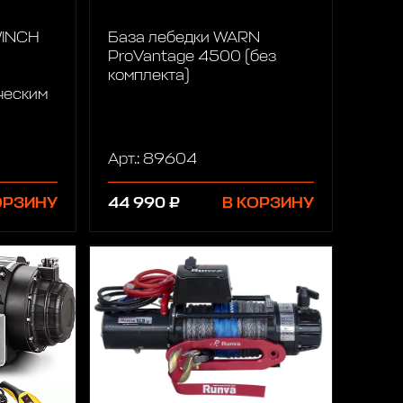
WINCH
База лебедки WARN
ProVantage 4500 (без
комплекта)
ческим
Арт.: 89604
ОРЗИНУ
44 990 ₽
В КОРЗИНУ