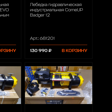
ьная
Лебедка гидравлическая
REVO
индустриальная ComeUP
ьным
Badger 12
Арт.: 681201
ОРЗИНУ
130 990 ₽
В КОРЗИНУ