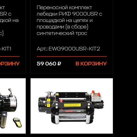
кт
Переносной комплект
SR c
лебедки РИФ 9000USR c
дкой на
площадкой на цепях и
проводами (в сборе)
с)
синтетический трос
KIT1
Арт.: EWG9000USR-KIT2
ОРЗИНУ
59 060 ₽
В КОРЗИНУ