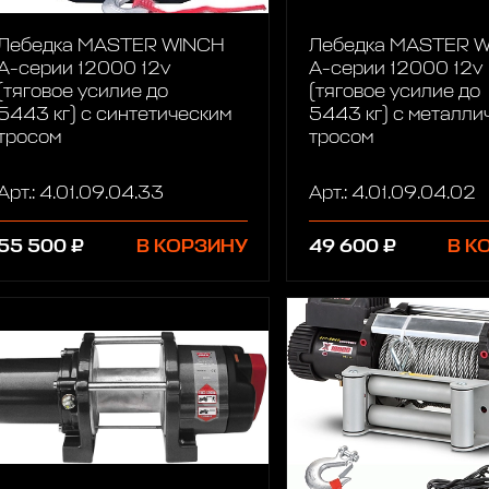
Лебедка MASTER WINCH
Лебедка MASTER 
A-серии 12000 12v
A-серии 12000 12v
(тяговое усилие до
(тяговое усилие до
5443 кг) с cинтетическим
5443 кг) с металли
тросом
тросом
Арт.: 4.01.09.04.33
Арт.: 4.01.09.04.02
55 500 ₽
В КОРЗИНУ
49 600 ₽
В К