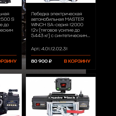
ьная
Лебедка электрическая
2500 S
автомобильная MASTER
е до
WINCH SA-серия 12000
ческим
12v (тяговое усилие до
5443 кг) с синтетическим
тросом
Арт.: 4.01.12.02.31
ОРЗИНУ
80 900 ₽
В КОРЗИНУ