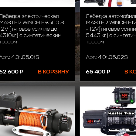
Лебедка электрическая
Лебедка автомобил
MASTER WINCH E9500 S -
MASTER WINCH E1
12V (тяговое усилие до
- 12V(тяговое усили
4310кг) с синтетическим
5443 кг) с синтети
тросом
тросом
Арт.: 4.01.05.01S
Арт.: 4.01.05.02S
62 600 ₽
В КОРЗИНУ
65 400 ₽
В К