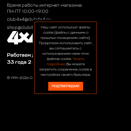
Время работы интернет-магазина:
ПН-ПТ 10:00-19:00
club4x4@club4x4.ru
shop@club4x4.ru
Наш сайт использует файлы
cookie (файлы с данными о
прошлых посещениях сайта).
Продолжая использовать сайт,
вы соглашаетесь с
использованием нами этих
Работаем для вас:
файлов cookie.
Узнать
33 года 2 месяца 25 дней
подробнее
. Вы можете
запретить сохранение cookie в
настройках своего браузера.
© 1991-2026 ООО «Сервис 4х4»
ПОДТВЕРЖДАЮ