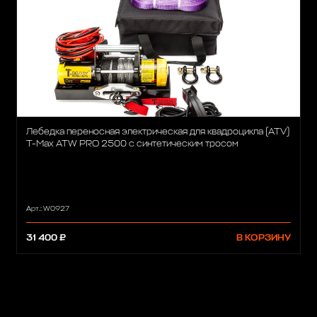
Лебедка переносная электрическая для квадроцикла (ATV)
T-Max ATW PRO 2500 с синтетическим тросом
Арт.: W0927
31 400 ₽
В КОРЗИНУ