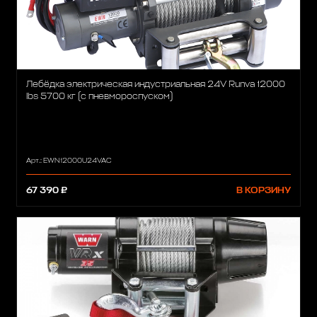
Лебёдка электрическая индустриальная 24V Runva 12000
lbs 5700 кг (c пневмороспуском)
Арт.: EWN12000U24VAC
67 390 ₽
В КОРЗИНУ