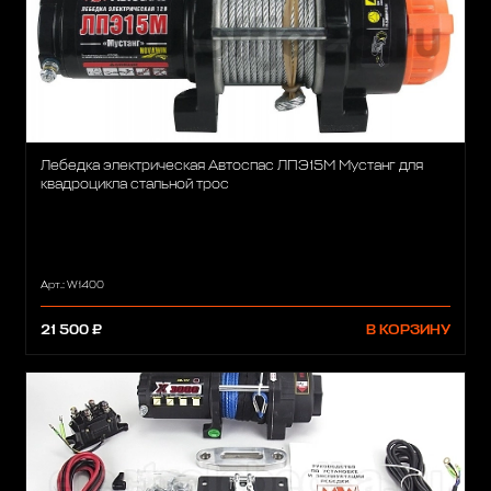
Лебедка электрическая Автоспас ЛПЭ15М Мустанг для
квадроцикла стальной трос
Арт.: W1400
21 500 ₽
В КОРЗИНУ