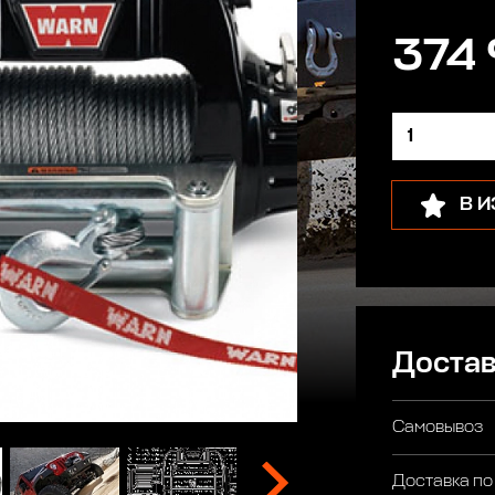
374 
В 
Достав
Самовывоз
Доставка по