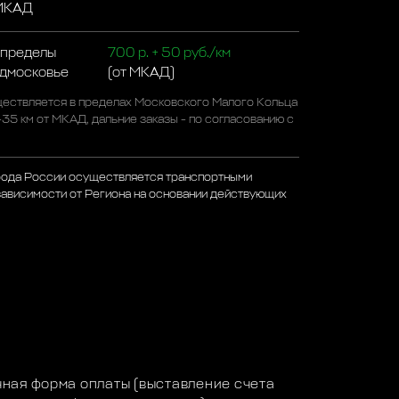
 МКАД
 пределы
700 р. + 50 руб./км
одмосковье
(от МКАД)
ествляется в пределах Московского Малого Кольца
-35 км от МКАД, дальние заказы - по согласованию с
рода России осуществляется транспортными
зависимости от Региона на основании действующих
а
ная форма оплаты (выставление счета