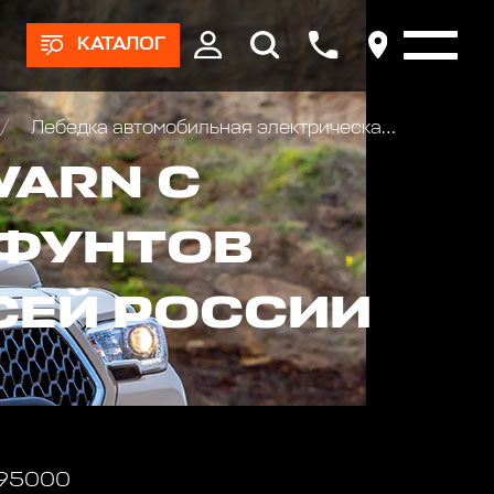
КАТАЛОГ
Лебедка автомобильная электрическая Warn 9.5СTi 12V CE стальной трос
WARN С
 ФУНТОВ
ВСЕЙ РОССИИ
 95000