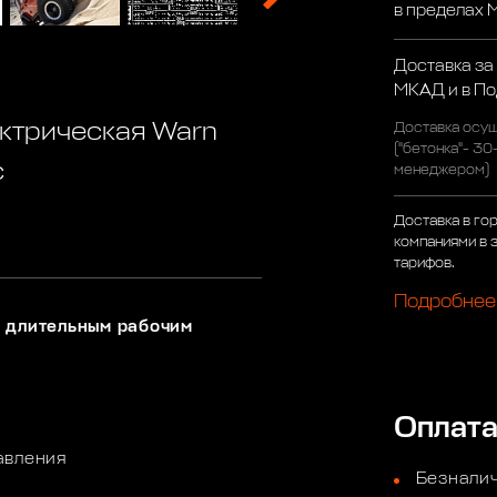
в пределах
Доставка за
МКАД и в П
ктрическая Warn
Доставка осущ
("бетонка"- 30
с
менеджером)
Доставка в го
компаниями в 
тарифов.
Подробнее
и длительным рабочим
Оплат
авления
Безналич