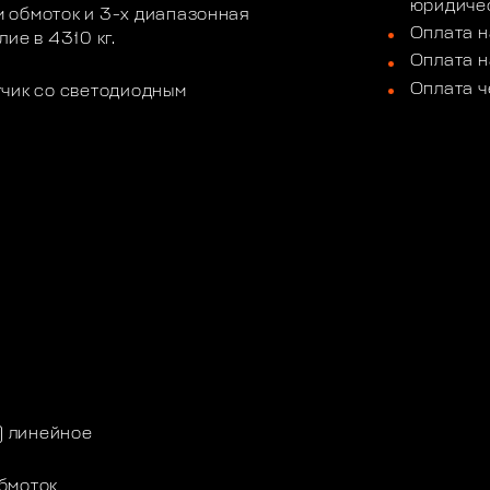
юридичес
 обмоток и 3-х диапазонная
Оплата н
ие в 4310 кг.
Оплата н
Оплата ч
тчик со светодиодным
) линейное
бмоток