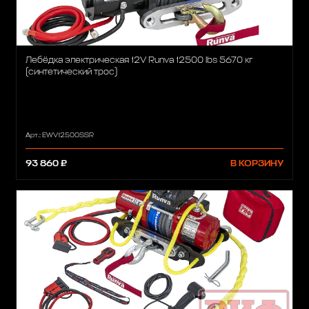
Лебёдка электрическая 12V Runva 12500 lbs 5670 кг
(синтетический трос)
Арт.: EWV12500SSR
93 860 ₽
В КОРЗИНУ