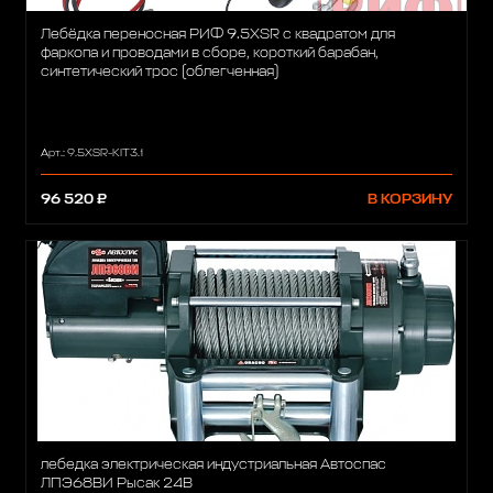
Лебёдка переносная РИФ 9.5XSR c квадратом для
фаркопа и проводами в сборе, короткий барабан,
синтетический трос (облегченная)
Арт.: 9.5XSR-KIT3.1
96 520 ₽
В КОРЗИНУ
лебедка электрическая индустриальная Автоспас
ЛПЭ68ВИ Рысак 24В