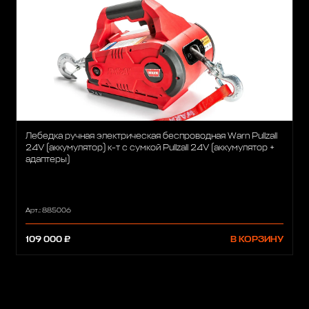
Лебедка ручная электрическая беспроводная Warn Pullzall
24V (аккумулятор) к-т с сумкой Pullzall 24V (аккумулятор +
адаптеры)
Арт.: 885006
109 000 ₽
В КОРЗИНУ