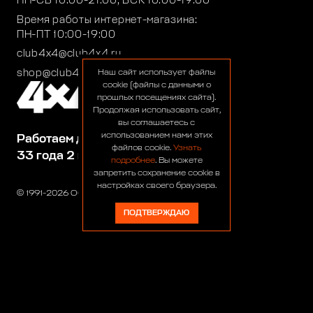
ПН-СБ 10:00-21:00, ВСК 10:00-19:00
Время работы интернет-магазина:
ПН-ПТ 10:00-19:00
club4x4@club4x4.ru
shop@club4x4.ru
Наш сайт использует файлы
cookie (файлы с данными о
прошлых посещениях сайта).
Продолжая использовать сайт,
вы соглашаетесь с
использованием нами этих
Работаем для вас:
файлов cookie.
Узнать
33 года 2 месяца 25 дней
подробнее
. Вы можете
запретить сохранение cookie в
настройках своего браузера.
© 1991-2026 ООО «Сервис 4х4»
ПОДТВЕРЖДАЮ