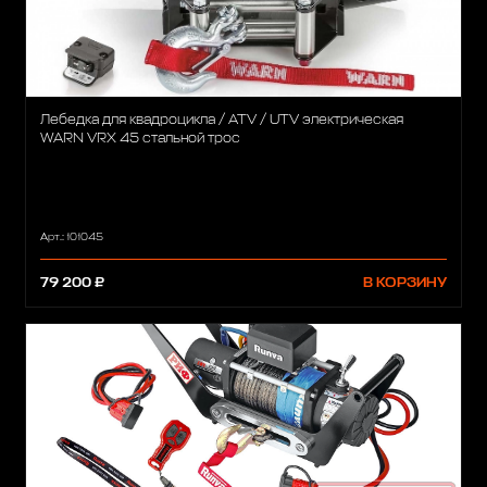
Лебедка для квадроцикла / ATV / UTV электрическая
WARN VRX 45 стальной трос
Арт.: 101045
79 200 ₽
В КОРЗИНУ