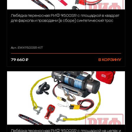
Лебёдка переносная РИФ 9500SR c площадкой в квадрат
для фаркопа и проводами (в сборе) синтетический трос
Арт.: EWX9500SR-KIT
79 660 ₽
В КОРЗИНУ
Лебёдка переносная РИФ 9500SR c площадкой на цепях и