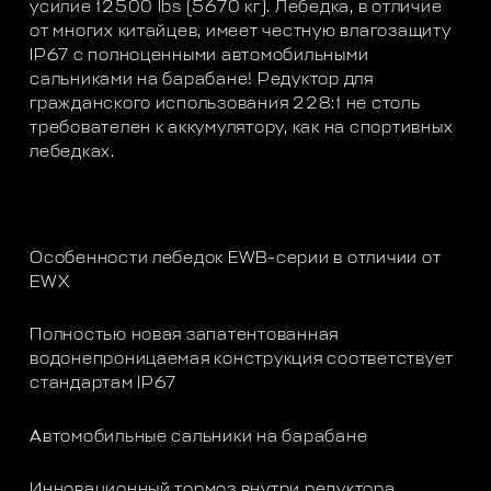
усилие 12500 lbs (5670 кг). Лебедка, в отличие
от многих китайцев, имеет честную влагозащиту
IP67 с полноценными автомобильными
сальниками на барабане! Редуктор для
гражданского использования 228:1 не столь
требователен к аккумулятору, как на спортивных
лебедках.
Особенности лебедок EWB-серии в отличии от
EWX
Полностью новая запатентованная
водонепроницаемая конструкция соответствует
стандартам IP67
Автомобильные сальники на барабане
Инновационный тормоз внутри редуктора