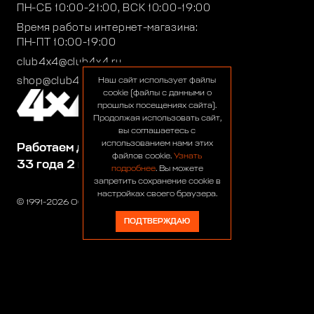
ПН-СБ 10:00-21:00, ВСК 10:00-19:00
Время работы интернет-магазина:
ПН-ПТ 10:00-19:00
club4x4@club4x4.ru
shop@club4x4.ru
Наш сайт использует файлы
cookie (файлы с данными о
прошлых посещениях сайта).
Продолжая использовать сайт,
вы соглашаетесь с
использованием нами этих
Работаем для вас:
файлов cookie.
Узнать
33 года 2 месяца 23 дня
подробнее
. Вы можете
запретить сохранение cookie в
настройках своего браузера.
© 1991-2026 ООО «Сервис 4х4»
ПОДТВЕРЖДАЮ