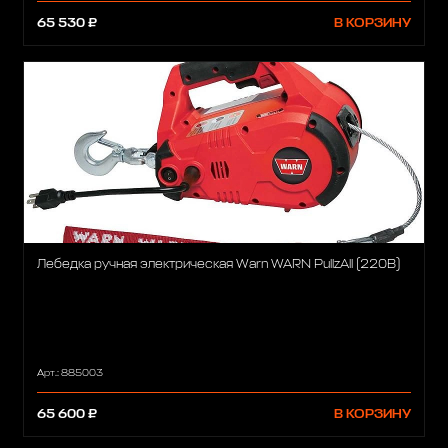
65 530 ₽
В КОРЗИНУ
Лебедка ручная электрическая Warn WARN PullzAll (220B)
Арт.: 885003
65 600 ₽
В КОРЗИНУ