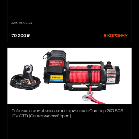
Арт.: 859250
70 200 ₽
В КОРЗИНУ
Лебедка автомобильная электрическая Comeup GIO 80S
12V STD (Синтетический трос)