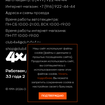
Автотехцентр:
8 (499) 922-44-44
Интернет-магазин:
+7 (916) 922-44-44
Адреса и схемы проезда
Время работы автотехцентра:
ПН-СБ 10:00-21:00, ВСК 10:00-19:00
Время работы интернет-магазина:
ПН-ПТ 10:00-19:00
club4x4@club4x4.ru
shop@club4x4.ru
Наш сайт использует файлы
cookie (файлы с данными о
прошлых посещениях сайта).
Продолжая использовать сайт,
вы соглашаетесь с
использованием нами этих
Работаем для вас:
файлов cookie.
Узнать
33 года 2 месяца 25 дней
подробнее
. Вы можете
запретить сохранение cookie в
настройках своего браузера.
© 1991-2026 ООО «Сервис 4х4»
ПОДТВЕРЖДАЮ