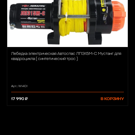
Лебедка электрическая Автоспас ЛПЭ15М-С Мустанг для
квадроцикла ( синтетический трос )
Арт.: W1401
17 990 ₽
В КОРЗИНУ