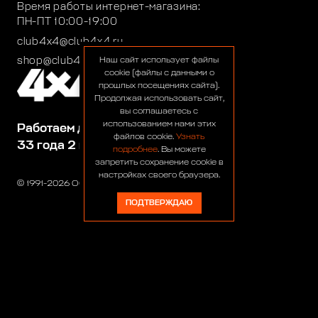
Время работы интернет-магазина:
ПН-ПТ 10:00-19:00
club4x4@club4x4.ru
shop@club4x4.ru
Наш сайт использует файлы
cookie (файлы с данными о
прошлых посещениях сайта).
Продолжая использовать сайт,
вы соглашаетесь с
использованием нами этих
Работаем для вас:
файлов cookie.
Узнать
33 года 2 месяца 24 дня
подробнее
. Вы можете
запретить сохранение cookie в
настройках своего браузера.
© 1991-2026 ООО «Сервис 4х4»
ПОДТВЕРЖДАЮ