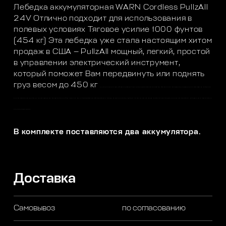
Лебедка аккумуляторная WARN Cordless PullzAll
24V Отлично подходит для использования в
полевых условиях Тяговое усилие 1000 фунтов
(454 кг) Эта лебедка уже стала настоящим хитом
продаж в США — PullzAll мощный, легкий, простой
в управлении электрический инструмент,
который поможет Вам передвинуть или поднять
груз весом до 450 кг
и заменит механическую лебедку
. Надежный мотор и регулировка скорости поможет вам быстро и точно передвинуть, поднять или опустить тяжесть, сэкономив
при этом ваше время и деньги. На стройплощадке, при укладке труб или работе с железом, при установке тяжелого оборудования за заводе, на ферме или приусадебном участке, на СТО или складе, в автомагазине или дома, на охоте или в кемпинге — лебедка PullzAll с аккумулятором
просто вне конкуренции.
В комплекте поставляются два аккумулятора.
Доставка
Самовывоз
по согласованию