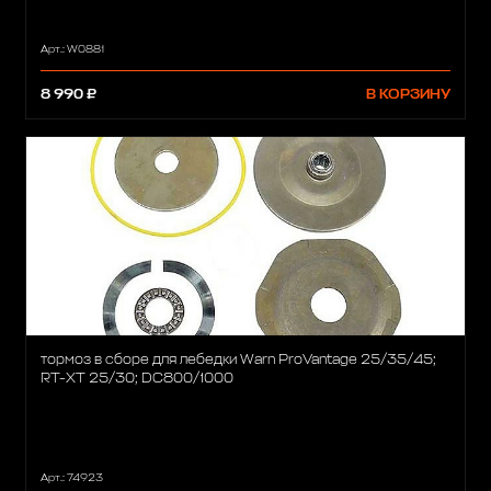
Арт.: W0881
8 990 ₽
В КОРЗИНУ
тормоз в сборе для лебедки Warn ProVantage 25/35/45;
RT-XT 25/30; DC800/1000
Арт.: 74923