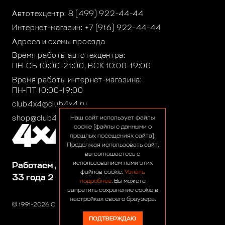
Автотехцентр:
8 (499) 922-44-44
Интернет-магазин:
+7 (916) 922-44-44
Адреса и схемы проезда
Время работы автотехцентра:
ПН-СБ 10:00-21:00, ВСК 10:00-19:00
Время работы интернет-магазина:
ПН-ПТ 10:00-19:00
club4x4@club4x4.ru
shop@club4x4.ru
Наш сайт использует файлы
cookie (файлы с данными о
прошлых посещениях сайта).
Продолжая использовать сайт,
вы соглашаетесь с
использованием нами этих
Работаем для вас:
файлов cookie.
Узнать
33 года 2 месяца 27 дней
подробнее
. Вы можете
запретить сохранение cookie в
настройках своего браузера.
© 1991-2026 ООО «Сервис 4х4»
ПОДТВЕРЖДАЮ