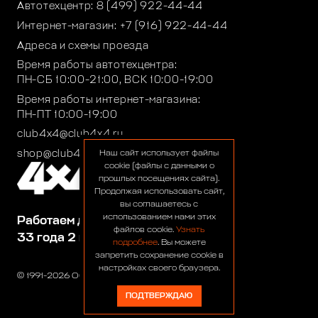
Автотехцентр:
8 (499) 922-44-44
Интернет-магазин:
+7 (916) 922-44-44
Адреса и схемы проезда
Время работы автотехцентра:
ПН-СБ 10:00-21:00, ВСК 10:00-19:00
Время работы интернет-магазина:
ПН-ПТ 10:00-19:00
club4x4@club4x4.ru
shop@club4x4.ru
Наш сайт использует файлы
cookie (файлы с данными о
прошлых посещениях сайта).
Продолжая использовать сайт,
вы соглашаетесь с
использованием нами этих
Работаем для вас:
файлов cookie.
Узнать
33 года 2 месяца 25 дней
подробнее
. Вы можете
запретить сохранение cookie в
настройках своего браузера.
© 1991-2026 ООО «Сервис 4х4»
ПОДТВЕРЖДАЮ