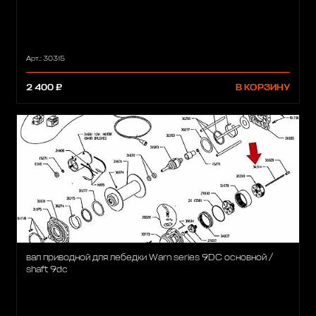
Арт.: 30315
2 400 ₽
В КОРЗИНУ
вал приводной для лебедки Warn series 9DC основной /
shaft 9dc