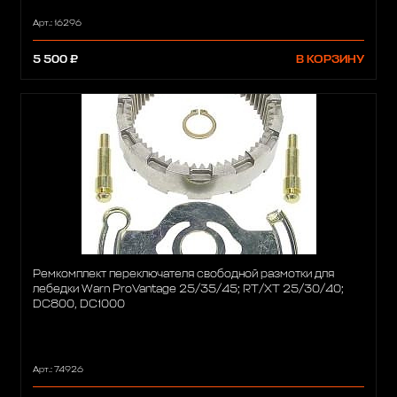
Арт.: 16296
5 500 ₽
В КОРЗИНУ
Ремкомплект переключателя свободной размотки для
лебедки Warn ProVantage 25/35/45; RT/XT 25/30/40;
DC800, DC1000
Арт.: 74926