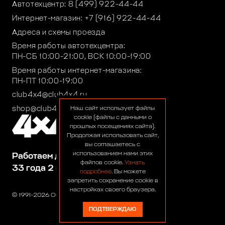
Автотехцентр:
8 (499) 922-44-44
Интернет-магазин:
+7 (916) 922-44-44
Адреса и схемы проезда
Время работы автотехцентра:
ПН-СБ 10:00-21:00, ВСК 10:00-19:00
Время работы интернет-магазина:
ПН-ПТ 10:00-19:00
club4x4@club4x4.ru
shop@club4x4.ru
Наш сайт использует файлы
cookie (файлы с данными о
прошлых посещениях сайта).
Продолжая использовать сайт,
вы соглашаетесь с
использованием нами этих
Работаем для вас:
файлов cookie.
Узнать
33 года 2 месяца 24 дня
подробнее
. Вы можете
запретить сохранение cookie в
настройках своего браузера.
© 1991-2026 ООО «Сервис 4х4»
ПОДТВЕРЖДАЮ