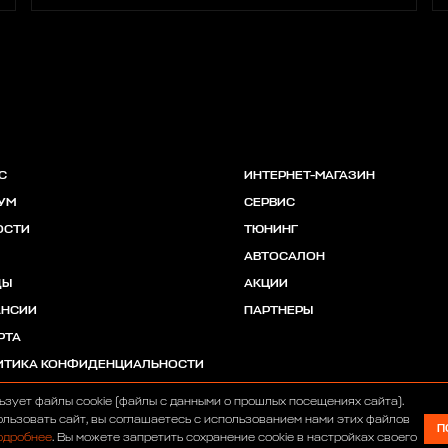
С
ИНТЕРНЕТ-МАГАЗИН
УМ
СЕРВИС
ОСТИ
ТЮНИНГ
АВТОСАЛОН
ДЫ
АКЦИИ
АНСИИ
ПАРТНЕРЫ
РТА
ИТИКА КОНФИДЕНЦИАЛЬНОСТИ
ьзует файлы cookie (файлы с данными о прошлых посещениях сайта).
льзовать сайт, вы соглашаетесь с использованием нами этих файлов
П
одробнее
. Вы можете запретить сохранение cookie в настройках своего