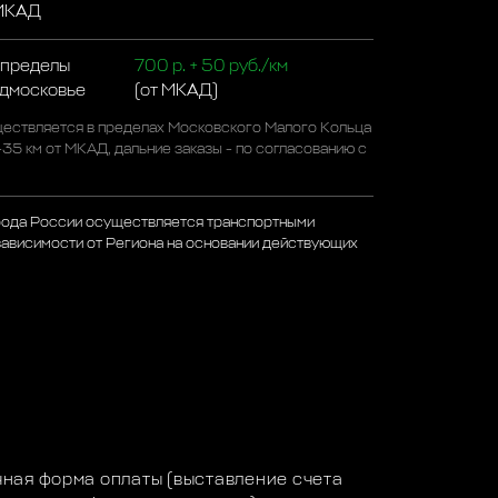
 МКАД
 пределы
700 р. + 50 руб./км
одмосковье
(от МКАД)
ествляется в пределах Московского Малого Кольца
-35 км от МКАД, дальние заказы - по согласованию с
рода России осуществляется транспортными
зависимости от Региона на основании действующих
а
ная форма оплаты (выставление счета