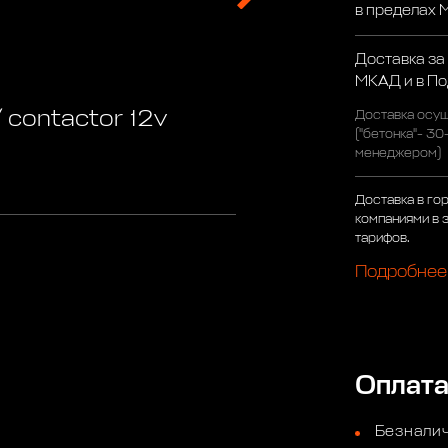
в пределах
Доставка за
МКАД и в П
 contactor 12v
Доставка осущ
("бетонка"- 30
менеджером)
Доставка в го
компаниями в 
тарифов.
Подробнее
Оплат
Безналич