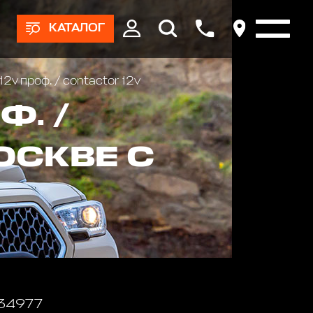
КАТАЛОГ
2v проф. / contactor 12v
Ф. /
ОСКВЕ С
 34977