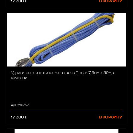
17 300 ₽
В КОРЗИНУ
Удлинитель синтетического троса T-max 7,5мм х 30м, с
коушами
Арт.: W0393
17 300 ₽
В КОРЗИНУ