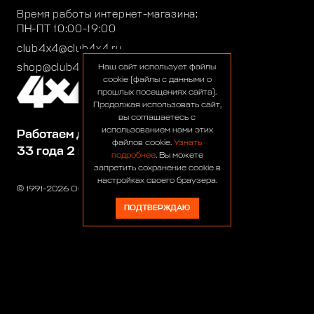
Время работы интернет-магазина:
ПН-ПТ 10:00-19:00
club4x4@club4x4.ru
shop@club4x4.ru
Наш сайт использует файлы
cookie (файлы с данными о
прошлых посещениях сайта).
Продолжая использовать сайт,
вы соглашаетесь с
использованием нами этих
Работаем для вас:
файлов cookie.
Узнать
33 года 2 месяца 24 дня
подробнее
. Вы можете
запретить сохранение cookie в
настройках своего браузера.
© 1991-2026 ООО «Сервис 4х4»
ПОДТВЕРЖДАЮ