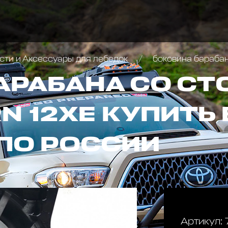
сти и Аксессуары для лебедок
боковина барабан
АРАБАНА СО С
 12ХЕ КУПИТЬ 
ПО РОССИИ
Артикул: