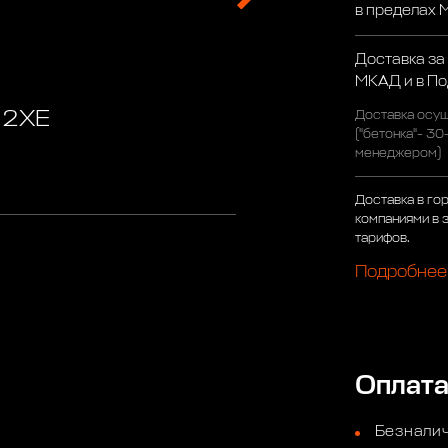
в пределах
Доставка за
МКАД и в П
12ХЕ
Доставка осущ
("бетонка"- 30
менеджером)
Доставка в го
компаниями в 
тарифов.
Подробнее
Оплат
Безналич