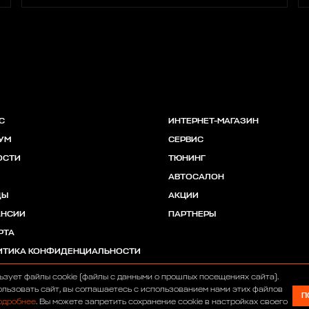
С
ИНТЕРНЕТ-МАГАЗИН
УМ
СЕРВИС
ОСТИ
ТЮНИНГ
АВТОСАЛОН
ДЫ
АКЦИИ
АНСИИ
ПАРТНЕРЫ
РТА
ИТИКА КОНФИДЕНЦИАЛЬНОСТИ
ьзует файлы cookie (файлы с данными о прошлых посещениях сайта).
льзовать сайт, вы соглашаетесь с использованием нами этих файлов
П
одробнее
. Вы можете запретить сохранение cookie в настройках своего