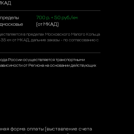
 МКАД
 пределы
700 р. + 50 руб./км
одмосковье
(от МКАД)
ествляется в пределах Московского Малого Кольца
-35 км от МКАД, дальние заказы - по согласованию с
рода России осуществляется транспортными
зависимости от Региона на основании действующих
а
ная форма оплаты (выставление счета