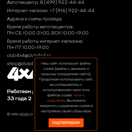
Автотехцентр:
8 (499) 922-44-44
Интернет-магазин:
+7 (916) 922-44-44
Адреса и схемы проезда
Время работы автотехцентра:
ПН-СБ 10:00-21:00, ВСК 10:00-19:00
Время работы интернет-магазина:
ПН-ПТ 10:00-19:00
club4x4@club4x4.ru
shop@club4x4.ru
Наш сайт использует файлы
cookie (файлы с данными о
прошлых посещениях сайта).
Продолжая использовать сайт,
вы соглашаетесь с
использованием нами этих
Работаем для вас:
файлов cookie.
Узнать
33 года 2 месяца 24 дня
подробнее
. Вы можете
запретить сохранение cookie в
настройках своего браузера.
© 1991-2026 ООО «Сервис 4х4»
ПОДТВЕРЖДАЮ