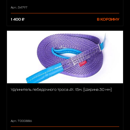
Арт.: 34797
1 400 ₽
В КОРЗИНУ
Удлинитель лебедочного троса 4т. 15м. (Ширина 30 мм)
Арт.: T000886