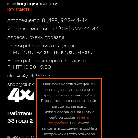
КОНФИДЕНЦИАЛЬНОСТИ
КОНТАКТЫ
Автотехцентр:
8 (499) 922-44-44
Интернет-магазин:
+7 (916) 922-44-44
Адреса и схемы проезда
Время работы автотехцентра:
ПН-СБ 10:00-21:00, ВСК 10:00-19:00
Время работы интернет-магазина:
ПН-ПТ 10:00-19:00
club4x4@club4x4.ru
shop@club4x4.ru
Наш сайт использует файлы
cookie (файлы с данными о
прошлых посещениях сайта).
Продолжая использовать сайт,
вы соглашаетесь с
использованием нами этих
Работаем для вас:
файлов cookie.
Узнать
33 года 2 месяца 25 дней
подробнее
. Вы можете
запретить сохранение cookie в
настройках своего браузера.
© 1991-2026 ООО «Сервис 4х4»