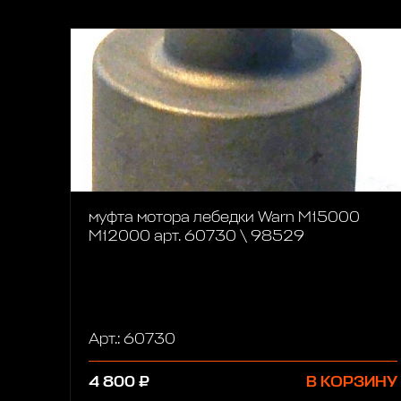
муфта мотора лебедки Warn M15000
M12000 арт. 60730 \ 98529
Арт.: 60730
4 800 ₽
В КОРЗИНУ