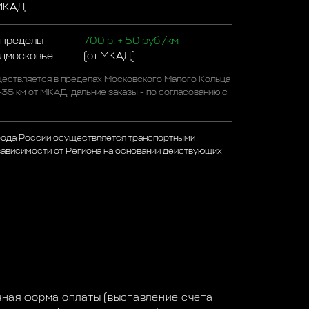
 МКАД
 пределы
700 р. + 50 руб./км
одмосковье
(от МКАД)
ествляется в пределах Московского Малого Кольца
-35 км от МКАД, дальние заказы - по согласованию с
рода России осуществляется транспортными
зависимости от Региона на основании действующих
а
ная форма оплаты (выставление счета