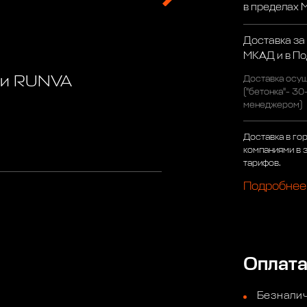
в пределах
Доставка за
МКАД и в П
ки RUNVA
Доставка осущ
("бетонка"- 30
менеджером)
Доставка в го
компаниями в 
тарифов.
Подробнее
Оплат
Безналич