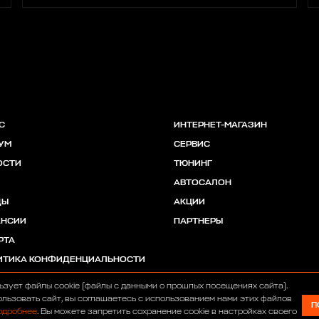
С
ИНТЕРНЕТ-МАГАЗИН
УМ
СЕРВИС
ОСТИ
ТЮНИНГ
АВТОСАЛОН
ДЫ
АКЦИИ
АНСИИ
ПАРТНЕРЫ
РТА
ИТИКА КОНФИДЕНЦИАЛЬНОСТИ
ьзует файлы cookie (файлы с данными о прошлых посещениях сайта).
льзовать сайт, вы соглашаетесь с использованием нами этих файлов
П
одробнее
. Вы можете запретить сохранение cookie в настройках своего