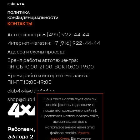
ОФЕРТА
ПОЛИТИКА
КОНФИДЕНЦИАЛЬНОСТИ
КОНТАКТЫ
Автотехцентр:
8 (499) 922-44-44
Интернет-магазин:
+7 (916) 922-44-44
Адреса и схемы проезда
Время работы автотехцентра:
ПН-СБ 10:00-21:00, ВСК 10:00-19:00
Время работы интернет-магазина:
ПН-ПТ 10:00-19:00
club4x4@club4x4.ru
shop@club4x4.ru
Наш сайт использует файлы
cookie (файлы с данными о
прошлых посещениях сайта).
Продолжая использовать сайт,
вы соглашаетесь с
использованием нами этих
Работаем для вас:
файлов cookie.
Узнать
33 года 2 месяца 26 дней
подробнее
. Вы можете