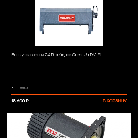
Блок управления 24 В лебедок ComeUp DV-9i
Арт.: 881161
15 600 ₽
В КОРЗИНУ