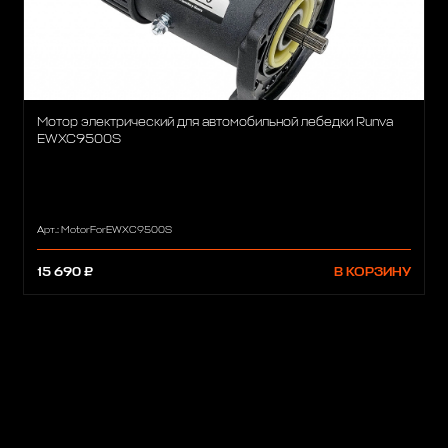
Мотор электрический для автомобильной лебедки Runva
EWXC9500S
Арт.: MotorForEWXC9500S
15 690 ₽
В КОРЗИНУ