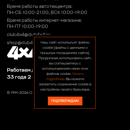
Время работы автотехцентра:
ПН-СБ 10:00-21:00, ВСК 10:00-19:00
Время работы интернет-магазина:
ПН-ПТ 10:00-19:00
club4x4@club4x4.ru
shop@club4x4.ru
Наш сайт использует файлы
cookie (файлы с данными о
прошлых посещениях сайта).
Продолжая использовать сайт,
вы соглашаетесь с
использованием нами этих
Работаем для вас:
файлов cookie.
Узнать
33 года 2 месяца 22 дня
подробнее
. Вы можете
запретить сохранение cookie в
настройках своего браузера.
© 1991-2026 ООО «Сервис 4х4»
ПОДТВЕРЖДАЮ