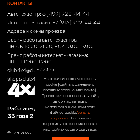
КОНТАКТЫ
Автотехцентр:
8 (499) 922-44-44
Интернет-магазин:
+7 (916) 922-44-44
Адреса и схемы проезда
Время работы автотехцентра:
ПН-СБ 10:00-21:00, ВСК 10:00-19:00
Время работы интернет-магазина:
ПН-ПТ 10:00-19:00
club4x4@club4x4.ru
shop@club4x4.ru
Наш сайт использует файлы
cookie (файлы с данными о
прошлых посещениях сайта).
Продолжая использовать сайт,
вы соглашаетесь с
использованием нами этих
Работаем для вас:
файлов cookie.
Узнать
33 года 2 месяца 22 дня
подробнее
. Вы можете
запретить сохранение cookie в
настройках своего браузера.
© 1991-2026 ООО «Сервис 4х4»