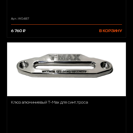
Арт.: W0487
6 760 ₽
В КОРЗИНУ
Клюз алюминиевый T-Max для синт.троса