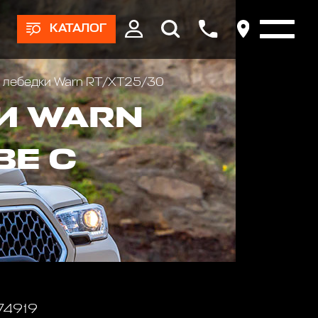
КАТАЛОГ
а лебедки Warn RT/XT25/30
И WARN
ВЕ С
 74919