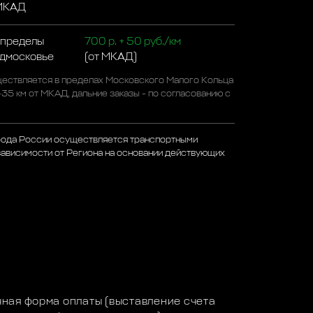
 МКАД
 пределы
700 р. + 50 руб./км
одмосковье
(от МКАД)
ествляется в пределах Московского Малого Кольца
-35 км от МКАД, дальние заказы - по согласованию с
рода России осуществляется транспортными
зависимости от Региона на основании действующих
а
ная форма оплаты (выставление счета