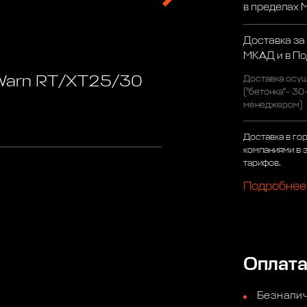
в пределах
Доставка за
МКАД и в П
 Warn RT/XT25/30
Доставка осущ
("бетонка"- 30
менеджером)
Доставка в го
компаниями в 
тарифов.
Подробнее
Оплат
Безналич