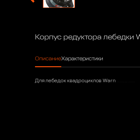
Корпус редуктора лебедки
Описание
Характеристики
Для лебедок квадроциклов Warn
RT/XT 25, 30 & 40 series ATV / UTV winches.