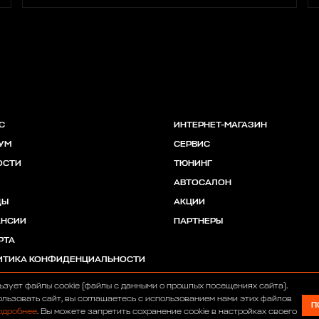
С
ИНТЕРНЕТ-МАГАЗИН
УМ
СЕРВИС
ОСТИ
ТЮНИНГ
АВТОСАЛОН
ДЫ
АКЦИИ
АНСИИ
ПАРТНЕРЫ
РТА
ИТИКА КОНФИДЕНЦИАЛЬНОСТИ
ьзует файлы cookie (файлы с данными о прошлых посещениях сайта).
льзовать сайт, вы соглашаетесь с использованием нами этих файлов
П
одробнее
. Вы можете запретить сохранение cookie в настройках своего