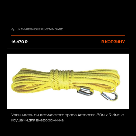
Арт.: KT-APERVID112PU-STANDARD
16 670 ₽
В КОРЗИНУ
Удлинитель синтетического троса Автоспас 30м х 9.4мм с
коушами для внедорожника