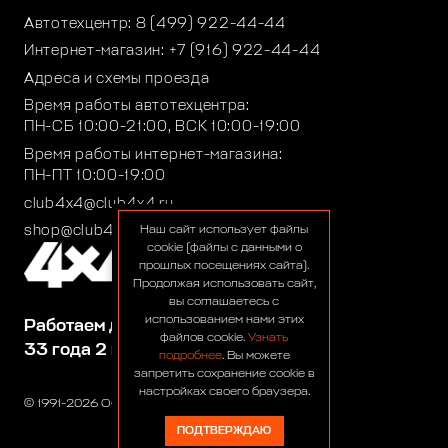
Автотехцентр:
8 (499) 922-44-44
Интернет-магазин:
+7 (916) 922-44-44
Адреса и схемы проезда
Время работы автотехцентра:
ПН-СБ 10:00-21:00, ВСК 10:00-19:00
Время работы интернет-магазина:
ПН-ПТ 10:00-19:00
club4x4@club4x4.ru
shop@club4x4.ru
Наш сайт использует файлы
cookie (файлы с данными о
прошлых посещениях сайта).
Продолжая использовать сайт,
вы соглашаетесь с
использованием нами этих
Работаем для вас:
файлов cookie.
Узнать
33 года 2 месяца 22 дня
подробнее
. Вы можете
запретить сохранение cookie в
настройках своего браузера.
© 1991-2026 ООО «Сервис 4х4»
ПОДТВЕРЖДАЮ