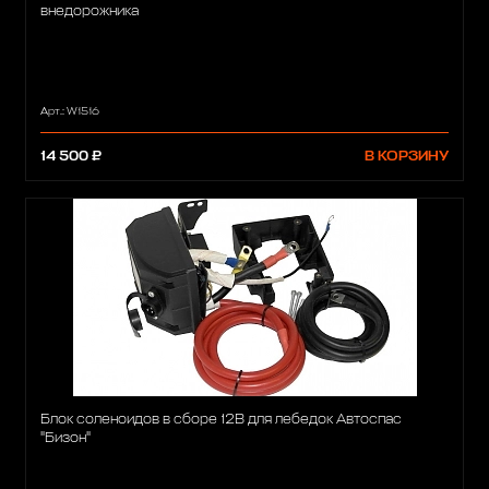
внедорожника
Арт.: W1516
14 500 ₽
В КОРЗИНУ
Блок соленоидов в сборе 12В для лебедок Автоспас
"Бизон"