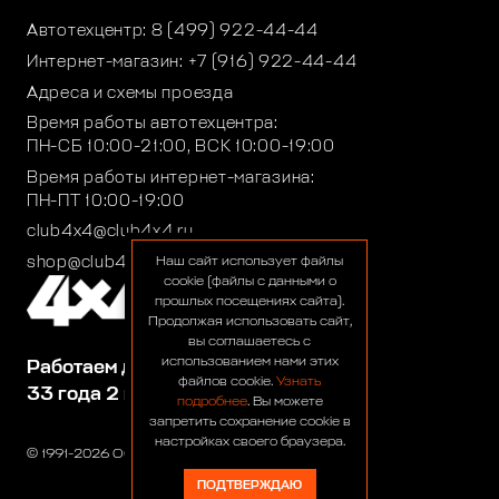
Автотехцентр:
8 (499) 922-44-44
Интернет-магазин:
+7 (916) 922-44-44
Адреса и схемы проезда
Время работы автотехцентра:
ПН-СБ 10:00-21:00, ВСК 10:00-19:00
Время работы интернет-магазина:
ПН-ПТ 10:00-19:00
club4x4@club4x4.ru
shop@club4x4.ru
Наш сайт использует файлы
cookie (файлы с данными о
прошлых посещениях сайта).
Продолжая использовать сайт,
вы соглашаетесь с
использованием нами этих
Работаем для вас:
файлов cookie.
Узнать
33 года 2 месяца 24 дня
подробнее
. Вы можете
запретить сохранение cookie в
настройках своего браузера.
© 1991-2026 ООО «Сервис 4х4»
ПОДТВЕРЖДАЮ