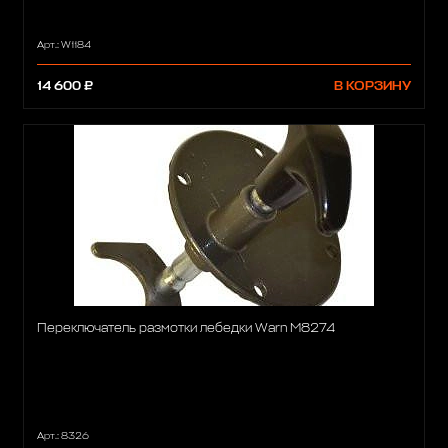
Арт.: W1184
14 600 ₽
В КОРЗИНУ
Переключатель размотки лебедки Warn М8274
Арт.: 8326