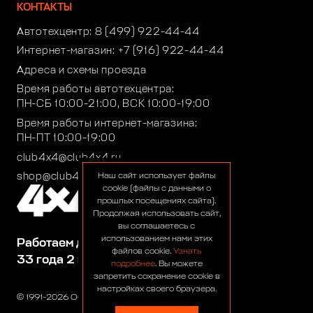
КОНТАКТЫ
Автотехцентр:
8 (499) 922-44-44
Интернет-магазин:
+7 (916) 922-44-44
Адреса и схемы проезда
Время работы автотехцентра:
ПН-СБ 10:00-21:00, ВСК 10:00-19:00
Время работы интернет-магазина:
ПН-ПТ 10:00-19:00
club4x4@club4x4.ru
shop@club4x4.ru
Наш сайт использует файлы
cookie (файлы с данными о
прошлых посещениях сайта).
Продолжая использовать сайт,
вы соглашаетесь с
использованием нами этих
Работаем для вас:
файлов cookie.
Узнать
33 года 2 месяца 23 дня
подробнее
. Вы можете
запретить сохранение cookie в
настройках своего браузера.
© 1991-2026 ООО «Сервис 4х4»