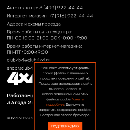
Автотехцентр:
8 (499) 922-44-44
Интернет-магазин:
+7 (916) 922-44-44
Адреса и схемы проезда
Время работы автотехцентра:
ПН-СБ 10:00-21:00, ВСК 10:00-19:00
Время работы интернет-магазина:
ПН-ПТ 10:00-19:00
club4x4@club4x4.ru
shop@club4x4.ru
Наш сайт использует файлы
cookie (файлы с данными о
прошлых посещениях сайта).
Продолжая использовать сайт,
вы соглашаетесь с
использованием нами этих
Работаем для вас:
файлов cookie.
Узнать
33 года 2 месяца 24 дня
подробнее
. Вы можете
запретить сохранение cookie в
настройках своего браузера.
© 1991-2026 ООО «Сервис 4х4»
ПОДТВЕРЖДАЮ