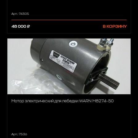
Арт.: 74305
48 000 ₽
В КОРЗИНУ
Мотор электрический для лебедки WARN M8274-50
Арт.: 7536