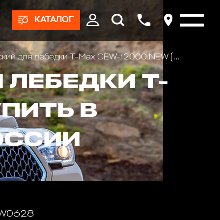
КАТАЛОГ
ий для лебедки T-Max CEW-12000 NEW (12В)
 ЛЕБЕДКИ T-
УПИТЬ В
ОССИИ
 W0628