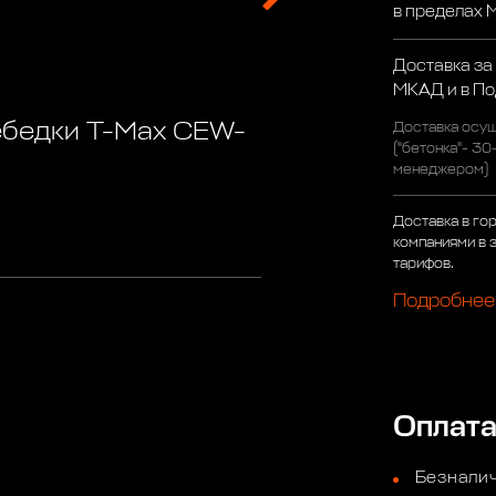
в пределах
Доставка за
МКАД и в П
ебедки T-Max CEW-
Доставка осущ
("бетонка"- 30
менеджером)
Доставка в го
компаниями в 
тарифов.
Подробнее
Оплат
Безналич