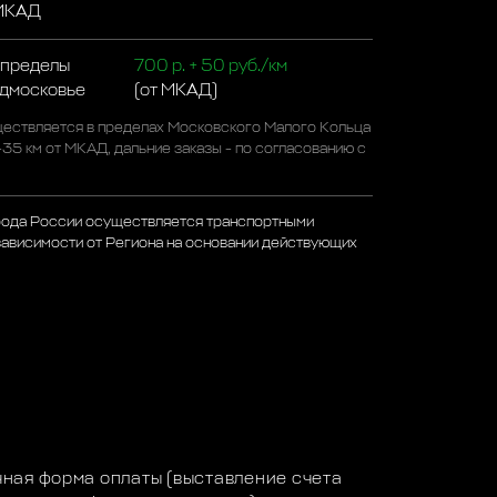
 МКАД
 пределы
700 р. + 50 руб./км
одмосковье
(от МКАД)
ествляется в пределах Московского Малого Кольца
-35 км от МКАД, дальние заказы - по согласованию с
рода России осуществляется транспортными
зависимости от Региона на основании действующих
а
ная форма оплаты (выставление счета