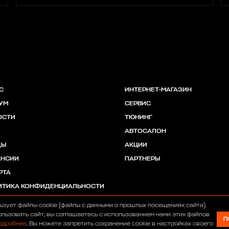
С
ИНТЕРНЕТ-МАГАЗИН
УМ
СЕРВИС
ОСТИ
ТЮНИНГ
АВТОСАЛОН
ДЫ
АКЦИИ
АНСИИ
ПАРТНЕРЫ
РТА
ИТИКА КОНФИДЕНЦИАЛЬНОСТИ
ьзует файлы cookie (файлы с данными о прошлых посещениях сайта).
льзовать сайт, вы соглашаетесь с использованием нами этих файлов
П
одробнее
. Вы можете запретить сохранение cookie в настройках своего