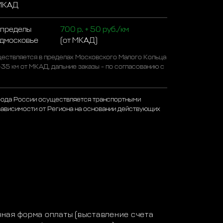
 МКАД
 пределы
700 р. + 50 руб./км
одмосковье
(от МКАД)
ествляется в пределах Московского Малого Кольца
-35 км от МКАД, дальние заказы - по согласованию с
рода России осуществляется транспортными
зависимости от Региона на основании действующих
а
ная форма оплаты (выставление счета