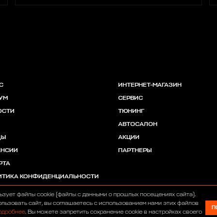
С
ИНТЕРНЕТ-МАГАЗИН
УМ
СЕРВИС
ОСТИ
ТЮНИНГ
АВТОСАЛОН
ДЫ
АКЦИИ
АНСИИ
ПАРТНЕРЫ
РТА
ИТИКА КОНФИДЕНЦИАЛЬНОСТИ
ьзует файлы cookie (файлы с данными о прошлых посещениях сайта).
льзовать сайт, вы соглашаетесь с использованием нами этих файлов
П
одробнее
. Вы можете запретить сохранение cookie в настройках своего