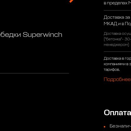
в пределах
Доставка за
МКАД и в П
ебедки Superwinch
Доставка осущ
("бетонка"- 30
менеджером)
Доставка в го
компаниями в 
тарифов.
Подробнее
Оплат
Безналич