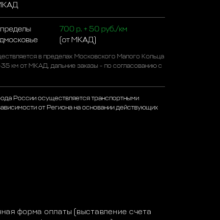
 МКАД
 пределы
700 р. + 50 руб./км
одмосковье
(от МКАД)
ествляется в пределах Московского Малого Кольца
-35 км от МКАД, дальние заказы - по согласованию с
рода России осуществляется транспортными
зависимости от Региона на основании действующих
а
ная форма оплаты (выставление счета