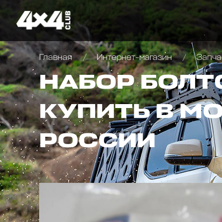
Главная
Интернет-магазин
Запча
НАБОР БОЛТО
КУПИТЬ В М
РОССИИ