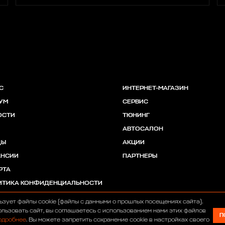
С
ИНТЕРНЕТ-МАГАЗИН
УМ
СЕРВИС
ОСТИ
ТЮНИНГ
АВТОСАЛОН
ДЫ
АКЦИИ
АНСИИ
ПАРТНЕРЫ
РТА
ИТИКА КОНФИДЕНЦИАЛЬНОСТИ
ьзует файлы cookie (файлы с данными о прошлых посещениях сайта).
льзовать сайт, вы соглашаетесь с использованием нами этих файлов
П
одробнее
. Вы можете запретить сохранение cookie в настройках своего