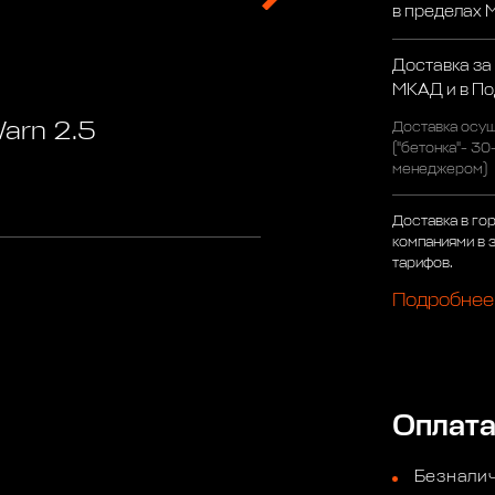
в пределах
Доставка за
МКАД и в П
arn 2.5
Доставка осущ
("бетонка"- 30
менеджером)
Доставка в го
компаниями в 
тарифов.
Подробнее
Оплат
Безналич