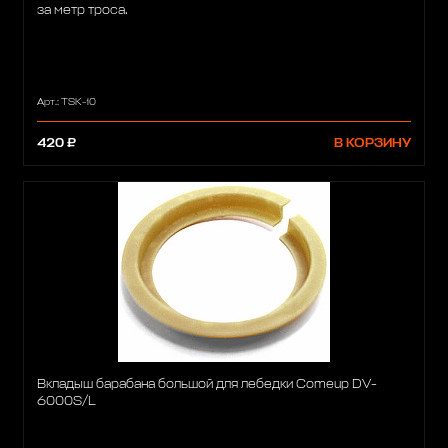
за метр троса.
Арт.: TSK-10
420 ₽
В КОРЗИНУ
Вкладыш барабана большой для лебедки Comeup DV-
6000S/L