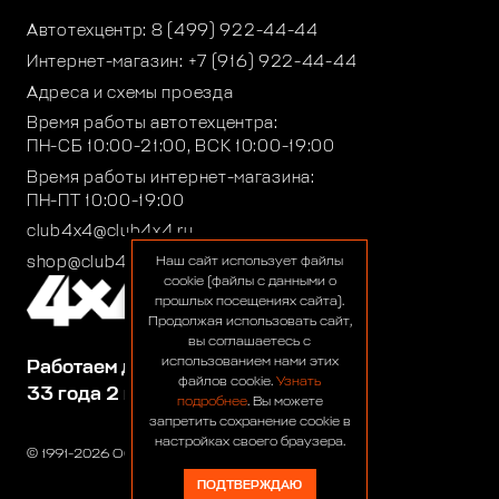
Автотехцентр:
8 (499) 922-44-44
Интернет-магазин:
+7 (916) 922-44-44
Адреса и схемы проезда
Время работы автотехцентра:
ПН-СБ 10:00-21:00, ВСК 10:00-19:00
Время работы интернет-магазина:
ПН-ПТ 10:00-19:00
club4x4@club4x4.ru
shop@club4x4.ru
Наш сайт использует файлы
cookie (файлы с данными о
прошлых посещениях сайта).
Продолжая использовать сайт,
вы соглашаетесь с
использованием нами этих
Работаем для вас:
файлов cookie.
Узнать
33 года 2 месяца 22 дня
подробнее
. Вы можете
запретить сохранение cookie в
настройках своего браузера.
© 1991-2026 ООО «Сервис 4х4»
ПОДТВЕРЖДАЮ