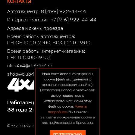
КОНТАКТЫ
Автотехцентр:
8 (499) 922-44-44
Интернет-магазин:
+7 (916) 922-44-44
Адреса и схемы проезда
Время работы автотехцентра:
ПН-СБ 10:00-21:00, ВСК 10:00-19:00
Время работы интернет-магазина:
ПН-ПТ 10:00-19:00
club4x4@club4x4.ru
shop@club4x4.ru
Наш сайт использует файлы
cookie (файлы с данными о
прошлых посещениях сайта).
Продолжая использовать сайт,
вы соглашаетесь с
использованием нами этих
Работаем для вас:
файлов cookie.
Узнать
33 года 2 месяца 23 дня
подробнее
. Вы можете
запретить сохранение cookie в
настройках своего браузера.
© 1991-2026 ООО «Сервис 4х4»
ПОДТВЕРЖДАЮ