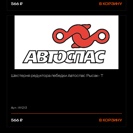
566 ₽
В КОРЗИНУ
Шестерня редуктора лебедки Автоспас Рысак- Т
Арт.: W1213
566 ₽
В КОРЗИНУ