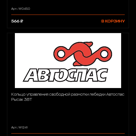
Арт.: W0450
566 ₽
В КОРЗИНУ
Кольцо управления свободной размотки лебедки Автоспас
Рысак 38Т
Арт.: W1241