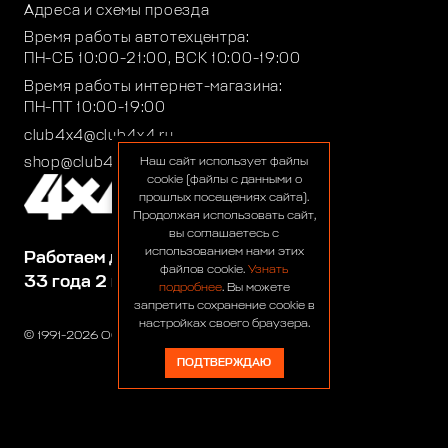
Адреса и схемы проезда
Время работы автотехцентра:
ПН-СБ 10:00-21:00, ВСК 10:00-19:00
Время работы интернет-магазина:
ПН-ПТ 10:00-19:00
club4x4@club4x4.ru
shop@club4x4.ru
Наш сайт использует файлы
cookie (файлы с данными о
прошлых посещениях сайта).
Продолжая использовать сайт,
вы соглашаетесь с
использованием нами этих
Работаем для вас:
файлов cookie.
Узнать
33 года 2 месяца 23 дня
подробнее
. Вы можете
запретить сохранение cookie в
настройках своего браузера.
© 1991-2026 ООО «Сервис 4х4»
ПОДТВЕРЖДАЮ