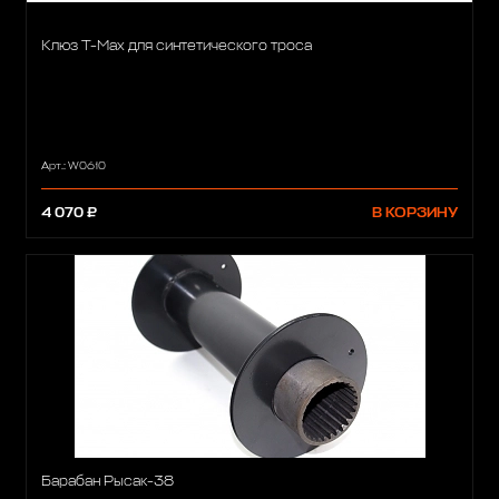
Клюз T-Max для синтетического троса
Арт.: W0610
4 070 ₽
В КОРЗИНУ
Барабан Рысак-38