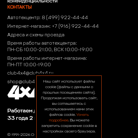
КОНФИДЕНЦИАЛЬНОСТИ
КОНТАКТЫ
Автотехцентр:
8 (499) 922-44-44
Интернет-магазин:
+7 (916) 922-44-44
Адреса и схемы проезда
Время работы автотехцентра:
ПН-СБ 10:00-21:00, ВСК 10:00-19:00
Время работы интернет-магазина:
ПН-ПТ 10:00-19:00
club4x4@club4x4.ru
shop@club4x4.ru
Наш сайт использует файлы
cookie (файлы с данными о
прошлых посещениях сайта).
Продолжая использовать сайт,
вы соглашаетесь с
использованием нами этих
Работаем для вас:
файлов cookie.
Узнать
33 года 2 месяца 25 дней
подробнее
. Вы можете
запретить сохранение cookie в
настройках своего браузера.
© 1991-2026 ООО «Сервис 4х4»