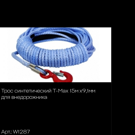
Трос синтетический T-Max 15м x9,1мм
для внедорожника
Арт.: W1287