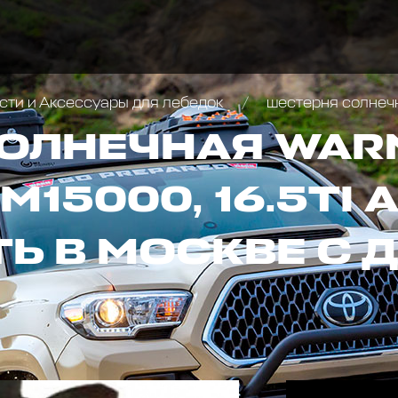
сти и Аксессуары для лебедок
шестерня солнечная War
ОЛНЕЧНАЯ WARN
M15000, 16.5TI А
ТЬ В МОСКВЕ С 