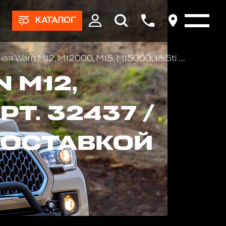
КАТАЛОГ
n M12, M12000, M15, M15000, 16.5ti арт. 32437 / 24832
 M12,
РТ. 32437 /
ДОСТАВКОЙ