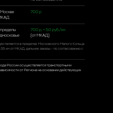
 Москве
700 р
 МКАД
 пределы
700 р. + 50 руб./км
одмосковье
(от МКАД)
ествляется в пределах Московского Малого Кольца
-35 км от МКАД, дальние заказы - по согласованию с
рода России осуществляется транспортными
зависимости от Региона на основании действующих
а