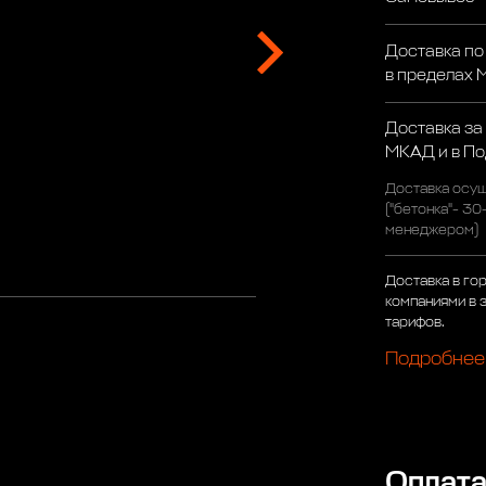
Доставка по
в пределах
Доставка за
МКАД и в П
Доставка осущ
("бетонка"- 30
менеджером)
Доставка в го
компаниями в 
тарифов.
Подробнее
Оплат